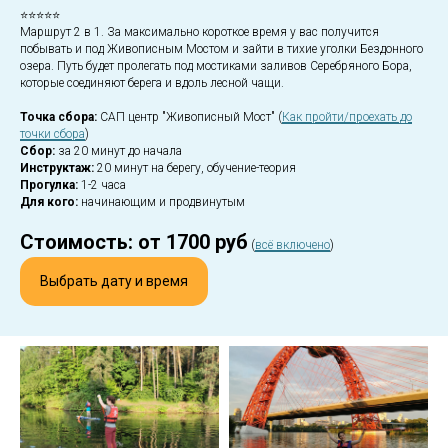
⭐⭐⭐⭐⭐
Маршрут 2 в 1. За максимально короткое время у вас получится
побывать и под Живописным Мостом и зайти в тихие уголки Бездонного
озера. Путь будет пролегать под мостиками заливов Серебряного Бора,
которые соединяют берега и вдоль лесной чащи.
Точка сбора:
САП центр "Живописный Мост" (
Как пройти/проехать до
точки сбора
)
Сбор:
за 20 минут
до начала
Инструктаж:
20 минут на берегу, обучение-теория
Прогулка:
1-2 часа
Для кого:
начинающим и продвинутым
Стоимость: от 1700 руб
(
всё включено
)
Выбрать дату и время