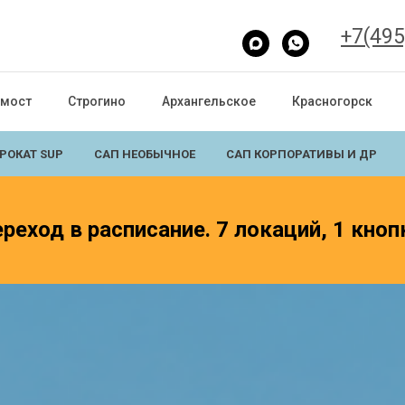
+7(495
 мост
Строгино
Архангельское
Красногорск
РОКАТ SUP
САП НЕОБЫЧНОЕ
САП КОРПОРАТИВЫ И ДР
реход в расписание. 7 локаций, 1 кноп